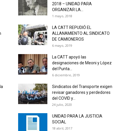
2018 – UNIDAD PARA
|
ORGANIZAR LA...
1 mayo, 2018
LA CATT REPUDIÓ EL
n
ALLANAMIENTO AL SINDICATO
DE CAMIONEROS
6 mayo, 2019
Confederación
La CATT apoyó las
designaciones de Meoni y López
del Punta...
6 diciembre, 2019
Argentina
la
Sindicatos del Transporte exigen
revisar ganadores y perdedores
del COVID y...
24 julio, 2020
UNIDAD PARA LA JUSTICIA
SOCIAL
de
18 abril, 2017