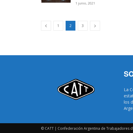
1 junio, 2021
1
2
3
SO
La C
esta
los 
Arge
© CATT | Confederación Argentina de Trabajadores d