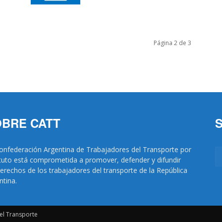
Página 2 de 3
Trabajadores
del
BRE CATT
onfederación Argentina de Trabajadores del Transporte por
tuto está comprometida a promover, defender y difundir
derechos de los trabajadores del transporte de la República
Transporte
ntina.
el Transporte