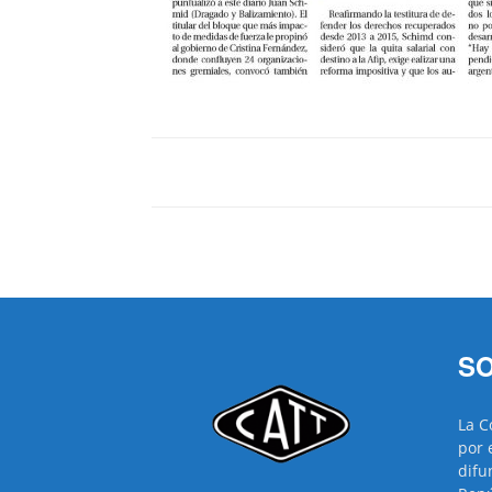
SO
La C
por 
difu