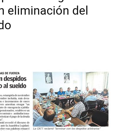
n eliminación del
|
ldo
Confederación
Argentina
de