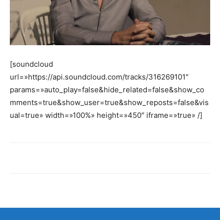
[soundcloud
url=»https://api.soundcloud.com/tracks/316269101″
params=»auto_play=false&hide_related=false&show_co
mments=true&show_user=true&show_reposts=false&vis
ual=true» width=»100%» height=»450″ iframe=»true» /]