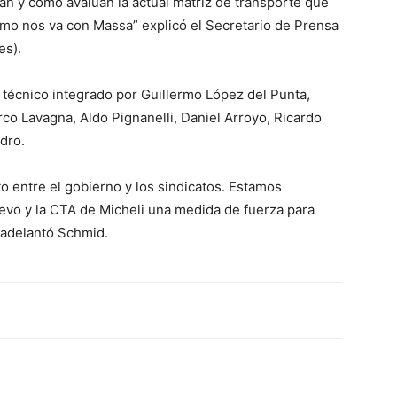
an y cómo avalúan la actual matriz de transporte que
o nos va con Massa” explicó el Secretario de Prensa
es).
Trabajadores
técnico integrado por Guillermo López del Punta,
co Lavagna, Aldo Pignanelli, Daniel Arroyo, Ricardo
dro.
to entre el gobierno y los sindicatos. Estamos
del
vo y la CTA de Micheli una medida de fuerza para
 adelantó Schmid.
Transporte