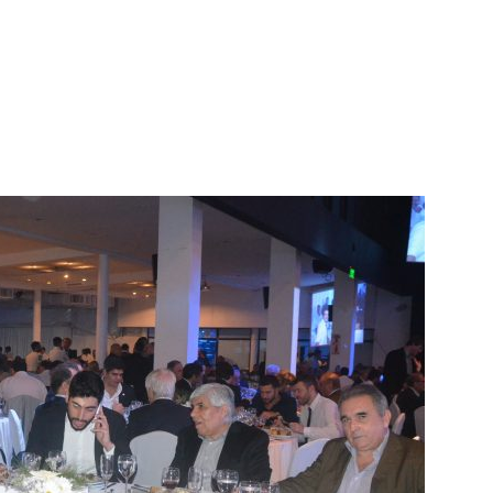
|
Confederación
Argentina
de