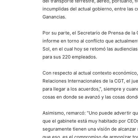
del transporte terrestre, aéreo, portuario, f
incumplidas del actual gobierno, entre las c
Ganancias.
Por su parte, el Secretario de Prensa de l
informe en torno al conflicto que actualmen
Sol, en el cual hoy se retomó las audiencia
para sus 220 empleados.
Con respecto al actual contexto económico
Relaciones Internacionales de la CGT, el ju
para llegar a los acuerdos,”, siempre y cuan
cosas en donde se avanzó y las cosas donde
Asimismo, remarcó: “Uno puede advertir qu
que el gabinete está muy habitado por CE
seguramente tienen una visión de alcanzar m
que eso, es el compromiso de armonizar tod