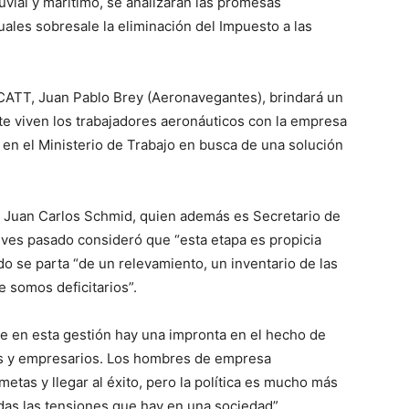
luvial y marítimo, se analizarán las promesas
uales sobresale la eliminación del Impuesto a las
Trabajadores
a CATT, Juan Pablo Brey (Aeronavegantes), brindará un
te viven los trabajadores aeronáuticos con la empresa
s en el Ministerio de Trabajo en busca de una solución
del
, Juan Carlos Schmid, quien además es Secretario de
eves pasado consideró que “esta etapa es propicia
do se parta “de un relevamiento, un inventario de las
 somos deficitarios”.
Transporte
e en esta gestión hay una impronta en el hecho de
Os y empresarios. Los hombres de empresa
etas y llegar al éxito, pero la política es mucho más
as las tensiones que hay en una sociedad”.