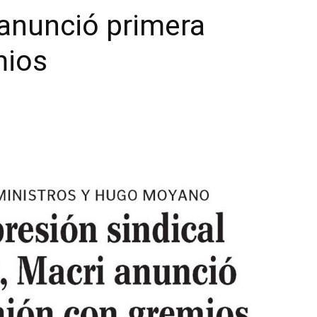
 anunció primera
|
mios
Confederación
Argentina
de