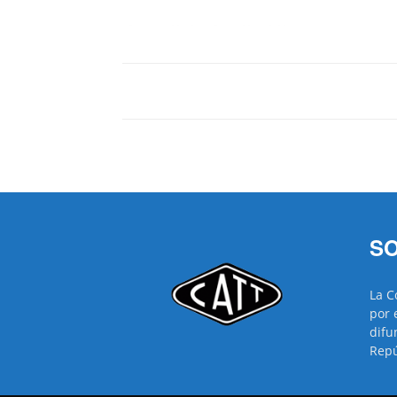
SO
La C
por 
difu
Repú