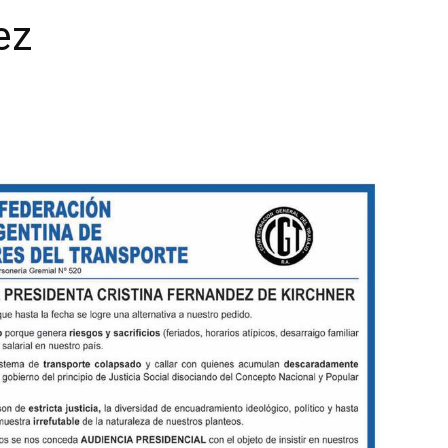
ez
|
Confederación
Argentina
de