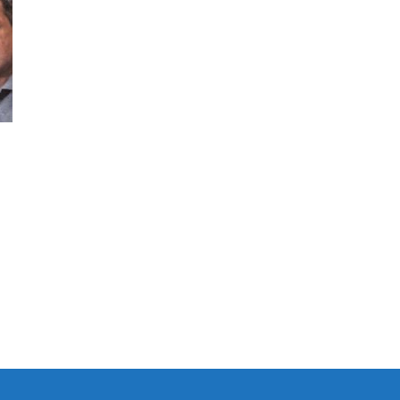
|
Confederación
Argentina
s
de