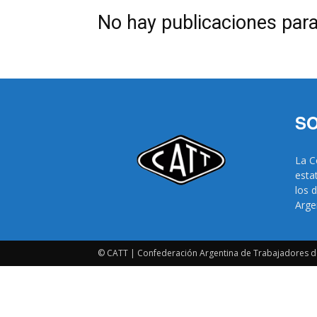
No hay publicaciones par
SO
La C
esta
los 
Arge
© CATT | Confederación Argentina de Trabajadores d