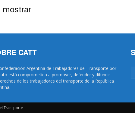
a mostrar
|
Confederación
BRE CATT
onfederación Argentina de Trabajadores del Transporte por
tuto está comprometida a promover, defender y difundir
derechos de los trabajadores del transporte de la República
ntina.
Argentina
el Transporte
de